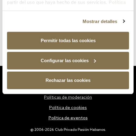
partir del uso que haya hecho de sus servicios.
Política
de cookies
Mostrar detalles
Permitir todas las cookies
Configurar las cookies
Estatutos
Rechazar las cookies
Política de privacidad
Políticas de moderación
Política de cookies
Política de eventos
@ 2006-2026 Club Privado Pasión Habanos.