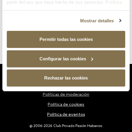
partir del uso que haya hecho de sus servicios.
Política
de cookies
Mostrar detalles
Permitir todas las cookies
Configurar las cookies
Estatutos
Rechazar las cookies
Política de privacidad
Políticas de moderación
Política de cookies
Política de eventos
@ 2006-2026 Club Privado Pasión Habanos.