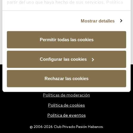
partir del uso que haya hecho de sus servicios.
Política
de cookies
Mostrar detalles
Permitir todas las cookies
Configurar las cookies
Estatutos
Rechazar las cookies
Política de privacidad
Políticas de moderación
Política de cookies
Política de eventos
@ 2006-2026 Club Privado Pasión Habanos.