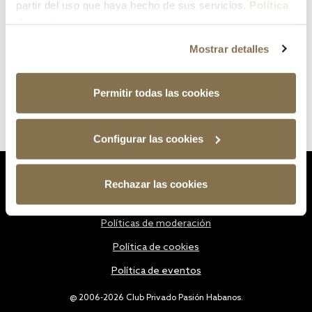
partir del uso que haya hecho de sus servicios.
Política
de cookies
Mostrar detalles
Permitir todas las cookies
Configurar las cookies
Estatutos
Rechazar las cookies
Política de privacidad
Políticas de moderación
Política de cookies
Política de eventos
@ 2006-2026 Club Privado Pasión Habanos.