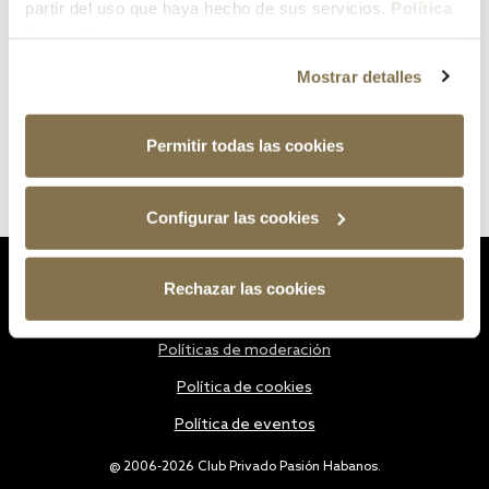
partir del uso que haya hecho de sus servicios.
Política
de cookies
Mostrar detalles
Permitir todas las cookies
Configurar las cookies
Estatutos
Rechazar las cookies
Política de privacidad
Políticas de moderación
Política de cookies
Política de eventos
@ 2006-2026 Club Privado Pasión Habanos.