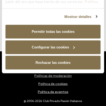
partir del uso que haya hecho de sus servicios.
Política
de cookies
Mostrar detalles
Permitir todas las cookies
Configurar las cookies
Estatutos
Rechazar las cookies
Política de privacidad
Políticas de moderación
Política de cookies
Política de eventos
@ 2006-2026 Club Privado Pasión Habanos.