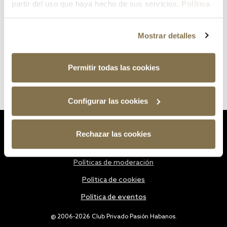
partir del uso que haya hecho de sus servicios.
Política
de cookies
Mostrar detalles
Permitir todas las cookies
Configurar las cookies
Estatutos
Rechazar las cookies
Política de privacidad
Políticas de moderación
Política de cookies
Política de eventos
@ 2006-2026 Club Privado Pasión Habanos.