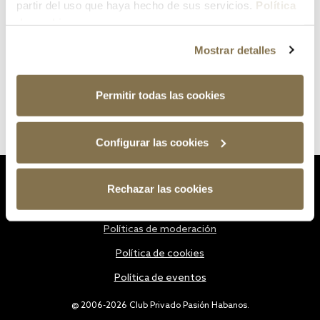
partir del uso que haya hecho de sus servicios.
Política
de cookies
Mostrar detalles
Permitir todas las cookies
Configurar las cookies
Estatutos
Rechazar las cookies
Política de privacidad
Políticas de moderación
Política de cookies
Política de eventos
@ 2006-2026 Club Privado Pasión Habanos.