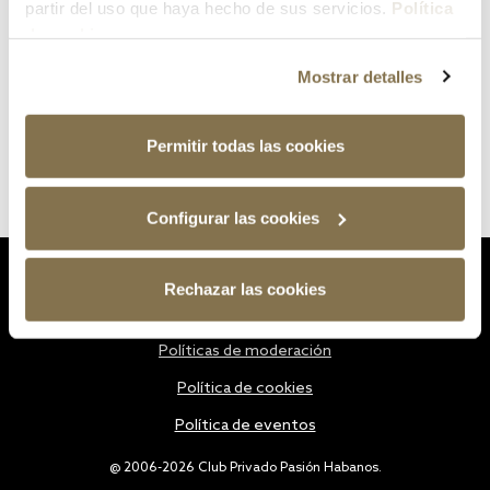
partir del uso que haya hecho de sus servicios.
Política
de cookies
Mostrar detalles
Permitir todas las cookies
Configurar las cookies
Estatutos
Rechazar las cookies
Política de privacidad
Políticas de moderación
Política de cookies
Política de eventos
@ 2006-2026 Club Privado Pasión Habanos.