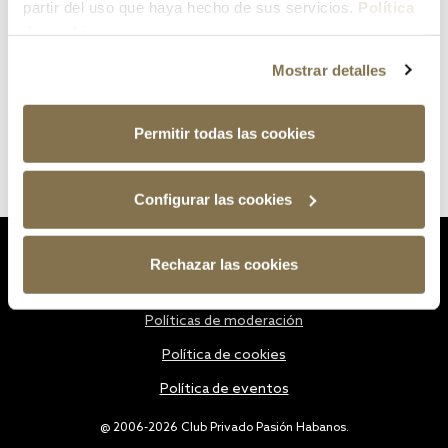
partir del uso que haya hecho de sus servicios.
Política
de cookies
Mostrar detalles
Permitir todas las cookies
Configurar las cookies
Estatutos
Rechazar las cookies
Política de privacidad
Políticas de moderación
Política de cookies
Política de eventos
@ 2006-2026 Club Privado Pasión Habanos.