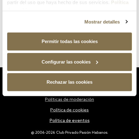
partir del uso que haya hecho de sus servicios.
Política
de cookies
Mostrar detalles
Permitir todas las cookies
Configurar las cookies
Estatutos
Rechazar las cookies
Política de privacidad
Políticas de moderación
Política de cookies
Política de eventos
@ 2006-2026 Club Privado Pasión Habanos.