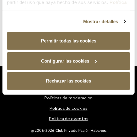
partir del uso que haya hecho de sus servicios.
Política
de cookies
Mostrar detalles
Permitir todas las cookies
Configurar las cookies
Estatutos
Rechazar las cookies
Política de privacidad
Políticas de moderación
Política de cookies
Política de eventos
@ 2006-2026 Club Privado Pasión Habanos.