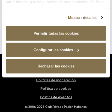
partir del uso que haya hecho de sus servicios.
Política
de cookies
Mostrar detalles
Permitir todas las cookies
Configurar las cookies
Estatutos
Rechazar las cookies
Política de privacidad
Políticas de moderación
Política de cookies
Política de eventos
@ 2006-2026 Club Privado Pasión Habanos.