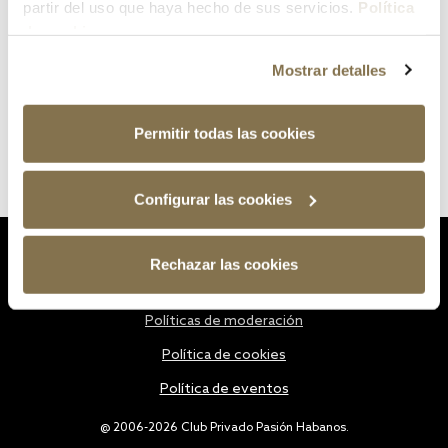
partir del uso que haya hecho de sus servicios.
Política
de cookies
Mostrar detalles
Permitir todas las cookies
Configurar las cookies
Estatutos
Rechazar las cookies
Política de privacidad
Políticas de moderación
Política de cookies
Política de eventos
@ 2006-2026 Club Privado Pasión Habanos.