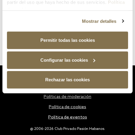
partir del uso que haya hecho de sus servicios.
Política
de cookies
Mostrar detalles
Permitir todas las cookies
Configurar las cookies
Estatutos
Rechazar las cookies
Política de privacidad
Políticas de moderación
Política de cookies
Política de eventos
@ 2006-2026 Club Privado Pasión Habanos.