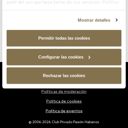
partir del uso que haya hecho de sus servicios.
Política
de cookies
Mostrar detalles
Permitir todas las cookies
Configurar las cookies
Estatutos
Rechazar las cookies
Política de privacidad
Políticas de moderación
Política de cookies
Política de eventos
@ 2006-2026 Club Privado Pasión Habanos.