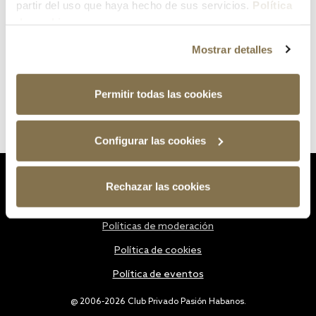
partir del uso que haya hecho de sus servicios.
Política
de cookies
Mostrar detalles
Permitir todas las cookies
Configurar las cookies
Estatutos
Rechazar las cookies
Política de privacidad
Políticas de moderación
Política de cookies
Política de eventos
@ 2006-2026 Club Privado Pasión Habanos.