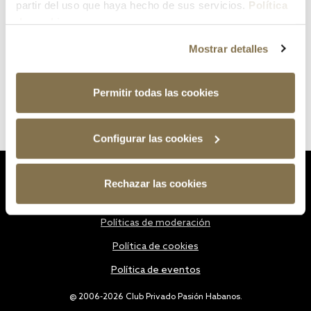
partir del uso que haya hecho de sus servicios.
Política
de cookies
Mostrar detalles
Permitir todas las cookies
Configurar las cookies
Estatutos
Rechazar las cookies
Política de privacidad
Políticas de moderación
Política de cookies
Política de eventos
@ 2006-2026 Club Privado Pasión Habanos.