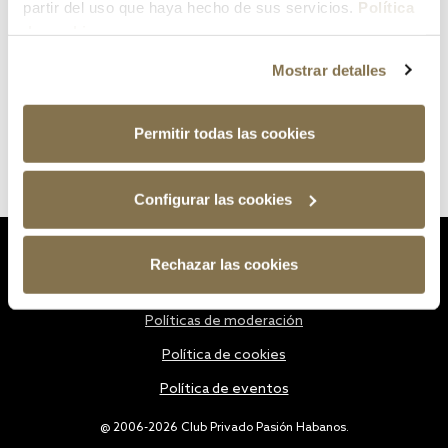
partir del uso que haya hecho de sus servicios.
Política
de cookies
Mostrar detalles
Permitir todas las cookies
Configurar las cookies
Estatutos
Rechazar las cookies
Política de privacidad
Políticas de moderación
Política de cookies
Política de eventos
@ 2006-2026 Club Privado Pasión Habanos.