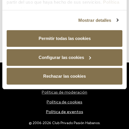
partir del uso que haya hecho de sus servicios.
Política
de cookies
Mostrar detalles
Permitir todas las cookies
Configurar las cookies
Estatutos
Rechazar las cookies
Política de privacidad
Políticas de moderación
Política de cookies
Política de eventos
@ 2006-2026 Club Privado Pasión Habanos.