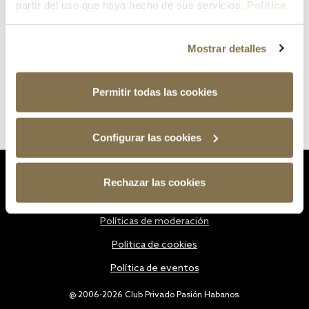
partir del uso que haya hecho de sus servicios.
Política
de cookies
Mostrar detalles
Permitir todas las cookies
Configurar las cookies
Estatutos
Rechazar las cookies
Política de privacidad
Políticas de moderación
Política de cookies
Política de eventos
@ 2006-2026 Club Privado Pasión Habanos.