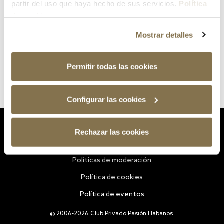
partir del uso que haya hecho de sus servicios.
Política
de cookies
Mostrar detalles
Permitir todas las cookies
Configurar las cookies
Estatutos
Rechazar las cookies
Política de privacidad
Políticas de moderación
Política de cookies
Política de eventos
@ 2006-2026 Club Privado Pasión Habanos.