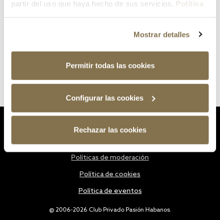
partir del uso que haya hecho de sus servicios.
Política
de cookies
Mostrar detalles
Permitir todas las cookies
Configurar las cookies
Estatutos
Rechazar las cookies
Política de privacidad
Políticas de moderación
Política de cookies
Política de eventos
@ 2006-2026 Club Privado Pasión Habanos.