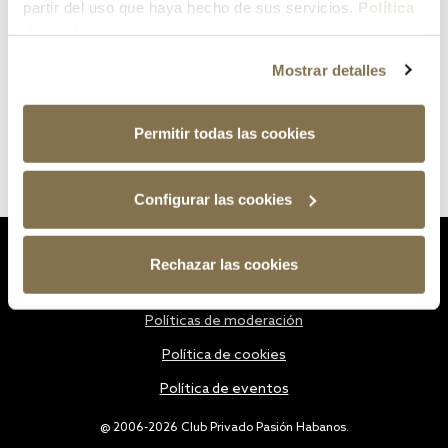
partir del uso que haya hecho de sus servicios.
Política
de cookies
Mostrar detalles
Permitir todas las cookies
Configurar las cookies
Estatutos
Rechazar las cookies
Política de privacidad
Políticas de moderación
Política de cookies
Política de eventos
@ 2006-2026 Club Privado Pasión Habanos.