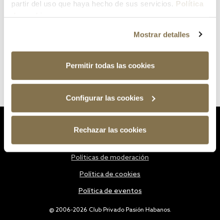
partir del uso que haya hecho de sus servicios.
Política
de cookies
Mostrar detalles
Permitir todas las cookies
Configurar las cookies
Estatutos
Rechazar las cookies
Política de privacidad
Políticas de moderación
Política de cookies
Política de eventos
@ 2006-2026 Club Privado Pasión Habanos.