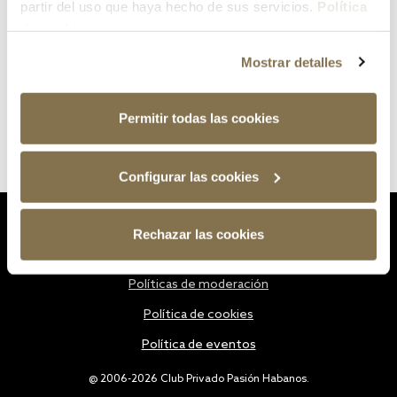
partir del uso que haya hecho de sus servicios.
Política
de cookies
Mostrar detalles
Permitir todas las cookies
Configurar las cookies
Estatutos
Rechazar las cookies
Política de privacidad
Políticas de moderación
Política de cookies
Política de eventos
@ 2006-2026 Club Privado Pasión Habanos.