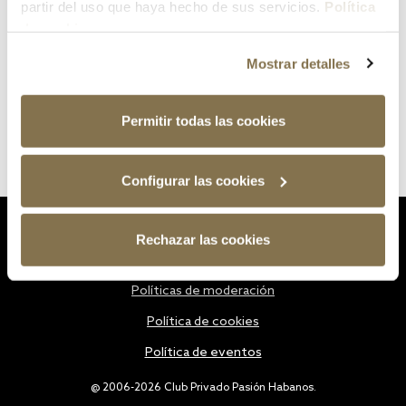
partir del uso que haya hecho de sus servicios.
Política
de cookies
Mostrar detalles
Permitir todas las cookies
Configurar las cookies
Estatutos
Rechazar las cookies
Política de privacidad
Políticas de moderación
Política de cookies
Política de eventos
@ 2006-2026 Club Privado Pasión Habanos.