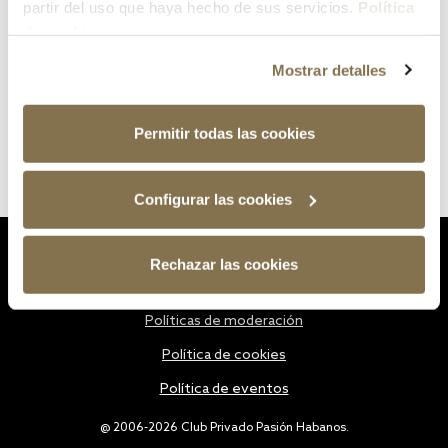
partir del uso que haya hecho de sus servicios.
Política
de cookies
Mostrar detalles
Permitir todas las cookies
Configurar las cookies
Estatutos
Rechazar las cookies
Política de privacidad
Políticas de moderación
Política de cookies
Política de eventos
@ 2006-2026 Club Privado Pasión Habanos.