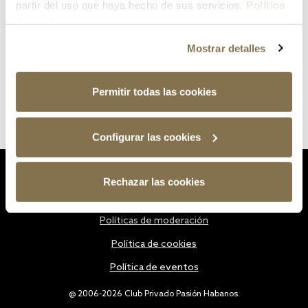
partir del uso que haya hecho de sus servicios.
Política
de cookies
Mostrar detalles
Permitir todas las cookies
Configurar las cookies
Estatutos
Rechazar las cookies
Política de privacidad
Políticas de moderación
Política de cookies
Política de eventos
@ 2006-2026 Club Privado Pasión Habanos.