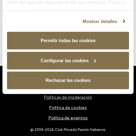
partir del uso que haya hecho de sus servicios.
Política
de cookies
Mostrar detalles
Permitir todas las cookies
Configurar las cookies
Estatutos
Rechazar las cookies
Política de privacidad
Políticas de moderación
Política de cookies
Política de eventos
@ 2006-2026 Club Privado Pasión Habanos.