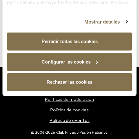
partir del uso que haya hecho de sus servicios.
Política
de cookies
Mostrar detalles
Permitir todas las cookies
Configurar las cookies
Estatutos
Rechazar las cookies
Política de privacidad
Políticas de moderación
Política de cookies
Política de eventos
@ 2006-2026 Club Privado Pasión Habanos.