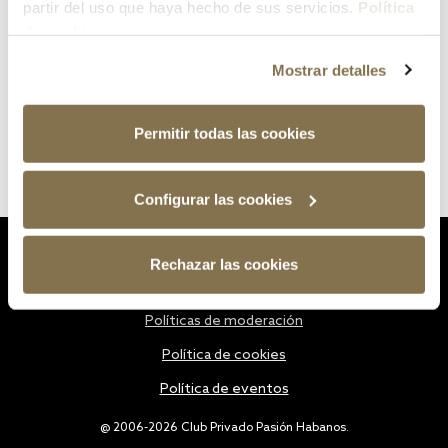
partir del uso que haya hecho de sus servicios.
Política
de cookies
Mostrar detalles
Permitir todas las cookies
Configurar las cookies
Estatutos
Rechazar las cookies
Política de privacidad
Políticas de moderación
Política de cookies
Política de eventos
@ 2006-2026 Club Privado Pasión Habanos.