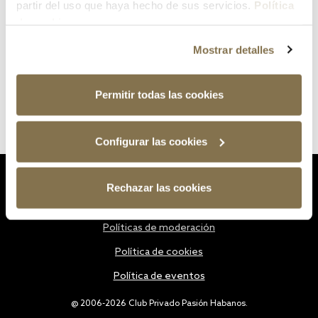
partir del uso que haya hecho de sus servicios.
Política
de cookies
Mostrar detalles
Permitir todas las cookies
Configurar las cookies
Estatutos
Rechazar las cookies
Política de privacidad
Políticas de moderación
Política de cookies
Política de eventos
@ 2006-2026 Club Privado Pasión Habanos.