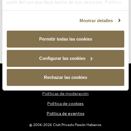
partir del uso que haya hecho de sus servicios.
Política
de cookies
Mostrar detalles
Permitir todas las cookies
Configurar las cookies
Estatutos
Rechazar las cookies
Política de privacidad
Políticas de moderación
Política de cookies
Política de eventos
@ 2006-2026 Club Privado Pasión Habanos.