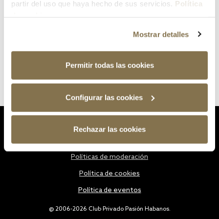
partir del uso que haya hecho de sus servicios.
Política
de cookies
Mostrar detalles
Permitir todas las cookies
Configurar las cookies
Estatutos
Rechazar las cookies
Política de privacidad
Políticas de moderación
Política de cookies
Política de eventos
@ 2006-2026 Club Privado Pasión Habanos.