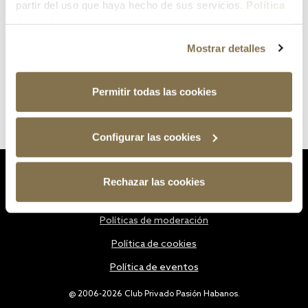
partir del uso que haya hecho de sus servicios.
Política
de cookies
Mostrar detalles
Permitir todas las cookies
Configurar las cookies
Estatutos
Rechazar las cookies
Política de privacidad
Políticas de moderación
Política de cookies
Política de eventos
@ 2006-2026 Club Privado Pasión Habanos.