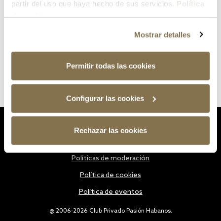
partir del uso que haya hecho de sus servicios.
Política
de cookies
Mostrar detalles
Permitir todas las cookies
Configurar las cookies
Estatutos
Rechazar las cookies
Política de privacidad
Políticas de moderación
Política de cookies
Política de eventos
@ 2006-2026 Club Privado Pasión Habanos.