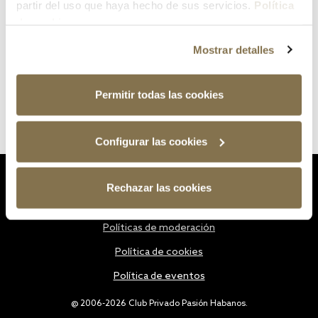
partir del uso que haya hecho de sus servicios.
Política
de cookies
Mostrar detalles
Permitir todas las cookies
Configurar las cookies
Estatutos
Rechazar las cookies
Política de privacidad
Políticas de moderación
Política de cookies
Política de eventos
@ 2006-2026 Club Privado Pasión Habanos.