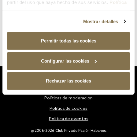
partir del uso que haya hecho de sus servicios.
Política
de cookies
Mostrar detalles
Permitir todas las cookies
Configurar las cookies
Estatutos
Rechazar las cookies
Política de privacidad
Políticas de moderación
Política de cookies
Política de eventos
@ 2006-2026 Club Privado Pasión Habanos.