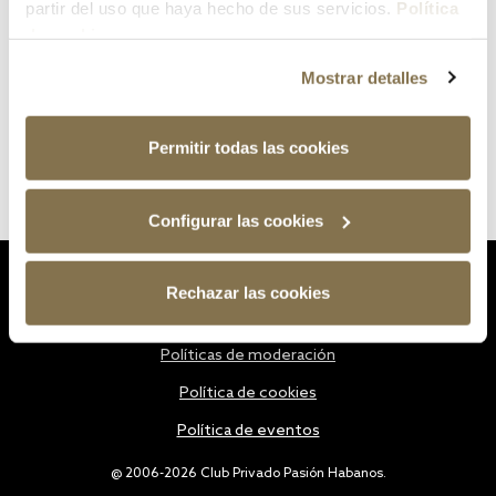
partir del uso que haya hecho de sus servicios.
Política
de cookies
Mostrar detalles
Permitir todas las cookies
Configurar las cookies
Estatutos
Rechazar las cookies
Política de privacidad
Políticas de moderación
Política de cookies
Política de eventos
@ 2006-2026 Club Privado Pasión Habanos.