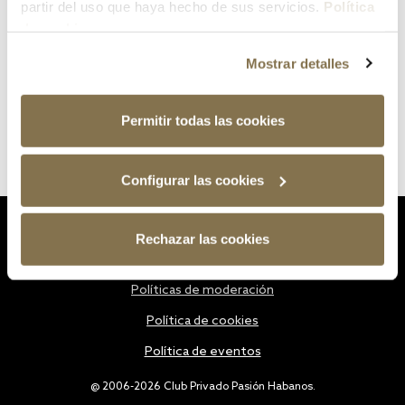
partir del uso que haya hecho de sus servicios.
Política
de cookies
Mostrar detalles
Permitir todas las cookies
Configurar las cookies
Estatutos
Rechazar las cookies
Política de privacidad
Políticas de moderación
Política de cookies
Política de eventos
@ 2006-2026 Club Privado Pasión Habanos.