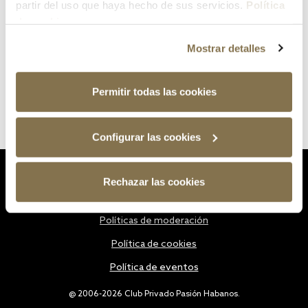
partir del uso que haya hecho de sus servicios.
Política
de cookies
Mostrar detalles
Permitir todas las cookies
Configurar las cookies
Estatutos
Rechazar las cookies
Política de privacidad
Políticas de moderación
Política de cookies
Política de eventos
@ 2006-2026 Club Privado Pasión Habanos.