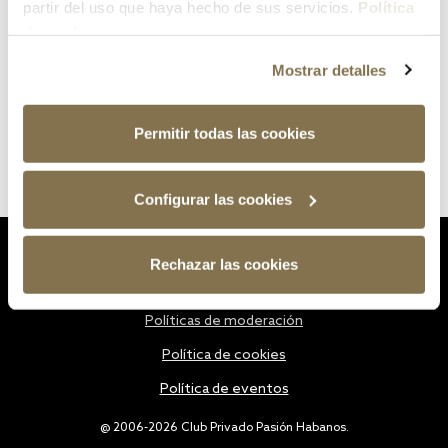
partir del uso que haya hecho de sus servicios.
Política
de cookies
Mostrar detalles
Permitir todas las cookies
Configurar las cookies
Estatutos
Rechazar las cookies
Política de privacidad
Políticas de moderación
Política de cookies
Política de eventos
@ 2006-2026 Club Privado Pasión Habanos.