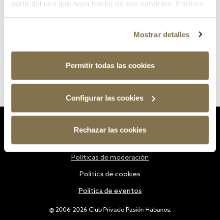
partir del uso que haya hecho de sus servicios.
Política
de cookies
Mostrar detalles
Permitir todas las cookies
Configurar las cookies
Estatutos
Rechazar las cookies
Política de privacidad
Políticas de moderación
Política de cookies
Política de eventos
@ 2006-2026 Club Privado Pasión Habanos.