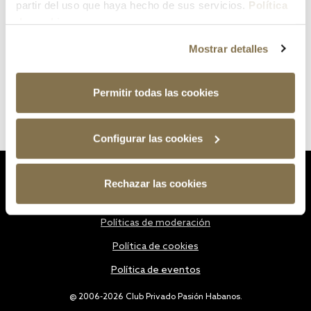
partir del uso que haya hecho de sus servicios.
Política
de cookies
Mostrar detalles
Permitir todas las cookies
Configurar las cookies
Estatutos
Rechazar las cookies
Política de privacidad
Políticas de moderación
Política de cookies
Política de eventos
@ 2006-2026 Club Privado Pasión Habanos.