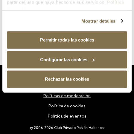
partir del uso que haya hecho de sus servicios.
Política
de cookies
Mostrar detalles
Permitir todas las cookies
Configurar las cookies
Estatutos
Rechazar las cookies
Política de privacidad
Políticas de moderación
Política de cookies
Política de eventos
@ 2006-2026 Club Privado Pasión Habanos.