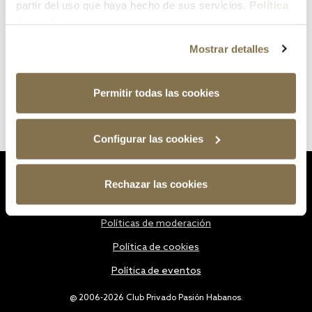
partir del uso que haya hecho de sus servicios.
Política
de cookies
Mostrar detalles
Permitir todas las cookies
Configurar las cookies
Estatutos
Rechazar las cookies
Política de privacidad
Políticas de moderación
Política de cookies
Política de eventos
@ 2006-2026 Club Privado Pasión Habanos.