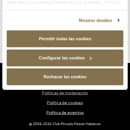
partir del uso que haya hecho de sus servicios.
Política
de cookies
Mostrar detalles
Permitir todas las cookies
Configurar las cookies
Estatutos
Rechazar las cookies
Política de privacidad
Políticas de moderación
Política de cookies
Política de eventos
@ 2006-2026 Club Privado Pasión Habanos.