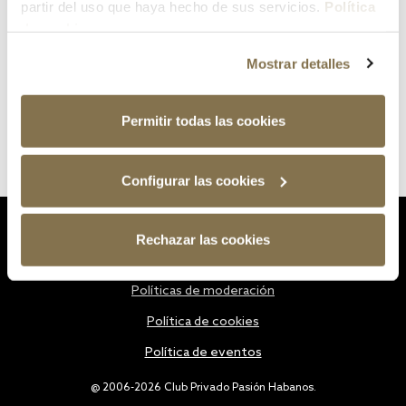
partir del uso que haya hecho de sus servicios.
Política
de cookies
Mostrar detalles
Permitir todas las cookies
Configurar las cookies
Estatutos
Rechazar las cookies
Política de privacidad
Políticas de moderación
Política de cookies
Política de eventos
@ 2006-2026 Club Privado Pasión Habanos.