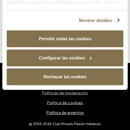
partir del uso que haya hecho de sus servicios.
Política
de cookies
Mostrar detalles
Permitir todas las cookies
Configurar las cookies
Estatutos
Rechazar las cookies
Política de privacidad
Políticas de moderación
Política de cookies
Política de eventos
@ 2006-2026 Club Privado Pasión Habanos.